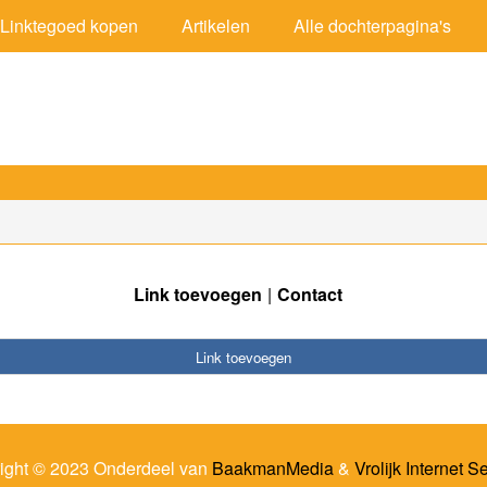
Linktegoed kopen
Artikelen
Alle dochterpagina's
Link toevoegen
Contact
Link toevoegen
ight © 2023 Onderdeel van
BaakmanMedia
&
Vrolijk Internet S